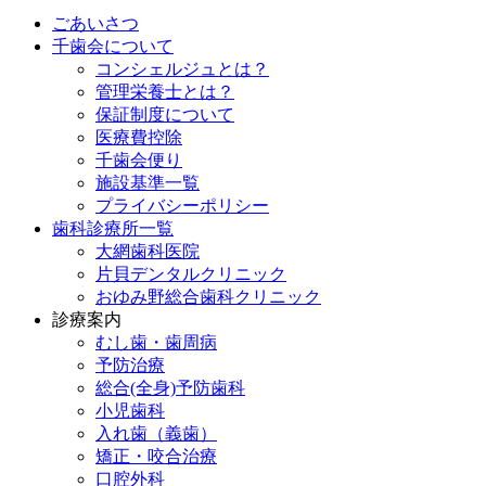
ごあいさつ
千歯会について
コンシェルジュとは？
管理栄養士とは？
保証制度について
医療費控除
千歯会便り
施設基準一覧
プライバシーポリシー
歯科診療所一覧
大網歯科医院
片貝デンタルクリニック
おゆみ野総合歯科クリニック
診療案内
むし歯・歯周病
予防治療
総合(全身)予防歯科
小児歯科
入れ歯（義歯）
矯正・咬合治療
口腔外科