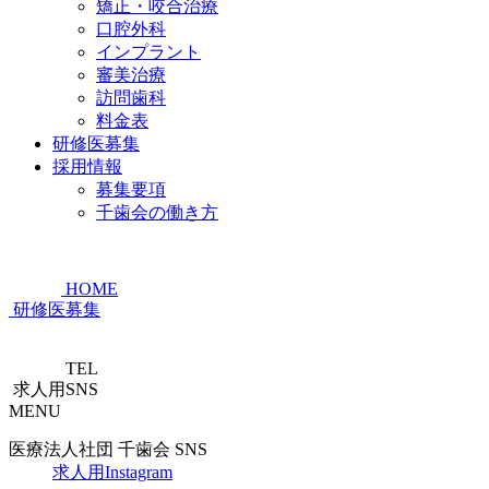
矯正・咬合治療
口腔外科
インプラント
審美治療
訪問歯科
料金表
研修医募集
採用情報
募集要項
千歯会の働き方
HOME
研修医募集
TEL
求人用SNS
MENU
医療法人社団 千歯会 SNS
求人用Instagram