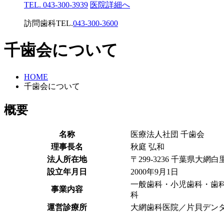
TEL. 043-300-3939
医院詳細へ
訪問歯科TEL.
043-300-3600
千歯会について
HOME
千歯会について
概要
名称
医療法人社団 千歯会
理事長名
秋庭 弘和
法人所在地
〒299-3236 千葉県大網白
設立年月日
2000年9月1日
一般歯科・小児歯科・歯
事業内容
科
運営診療所
大網歯科医院／片貝デン