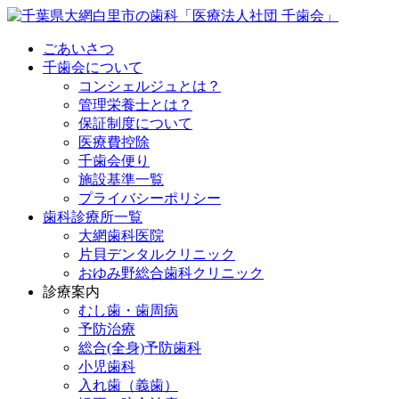
ごあいさつ
千歯会について
コンシェルジュとは？
管理栄養士とは？
保証制度について
医療費控除
千歯会便り
施設基準一覧
プライバシーポリシー
歯科診療所一覧
大網歯科医院
片貝デンタルクリニック
おゆみ野総合歯科クリニック
診療案内
むし歯・歯周病
予防治療
総合(全身)予防歯科
小児歯科
入れ歯（義歯）