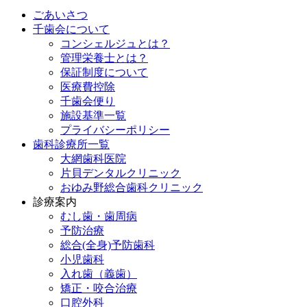
ごあいさつ
千歯会について
コンシェルジュとは？
管理栄養士とは？
保証制度について
医療費控除
千歯会便り
施設基準一覧
プライバシーポリシー
歯科診療所一覧
大網歯科医院
片貝デンタルクリニック
おゆみ野総合歯科クリニック
診療案内
むし歯・歯周病
予防治療
総合(全身)予防歯科
小児歯科
入れ歯（義歯）
矯正・咬合治療
口腔外科