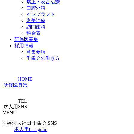
矯正・咬合治療
口腔外科
インプラント
審美治療
訪問歯科
料金表
研修医募集
採用情報
募集要項
千歯会の働き方
HOME
研修医募集
TEL
求人用SNS
MENU
医療法人社団 千歯会 SNS
求人用Instagram