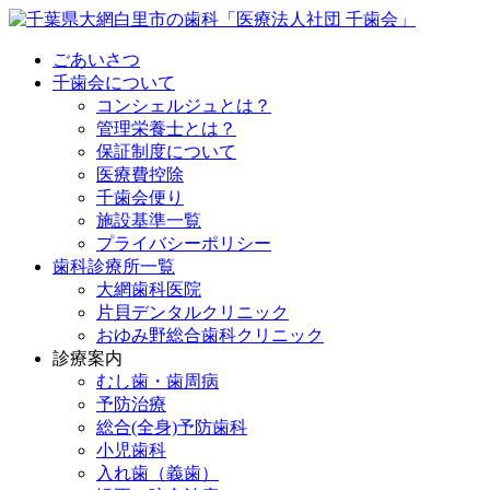
ごあいさつ
千歯会について
コンシェルジュとは？
管理栄養士とは？
保証制度について
医療費控除
千歯会便り
施設基準一覧
プライバシーポリシー
歯科診療所一覧
大網歯科医院
片貝デンタルクリニック
おゆみ野総合歯科クリニック
診療案内
むし歯・歯周病
予防治療
総合(全身)予防歯科
小児歯科
入れ歯（義歯）