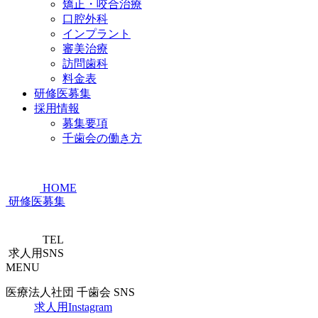
矯正・咬合治療
口腔外科
インプラント
審美治療
訪問歯科
料金表
研修医募集
採用情報
募集要項
千歯会の働き方
HOME
研修医募集
TEL
求人用SNS
MENU
医療法人社団 千歯会 SNS
求人用Instagram