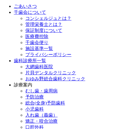
ごあいさつ
千歯会について
コンシェルジュとは？
管理栄養士とは？
保証制度について
医療費控除
千歯会便り
施設基準一覧
プライバシーポリシー
歯科診療所一覧
大網歯科医院
片貝デンタルクリニック
おゆみ野総合歯科クリニック
診療案内
むし歯・歯周病
予防治療
総合(全身)予防歯科
小児歯科
入れ歯（義歯）
矯正・咬合治療
口腔外科