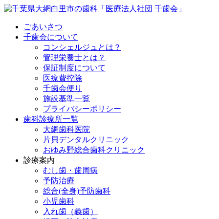
ごあいさつ
千歯会について
コンシェルジュとは？
管理栄養士とは？
保証制度について
医療費控除
千歯会便り
施設基準一覧
プライバシーポリシー
歯科診療所一覧
大網歯科医院
片貝デンタルクリニック
おゆみ野総合歯科クリニック
診療案内
むし歯・歯周病
予防治療
総合(全身)予防歯科
小児歯科
入れ歯（義歯）