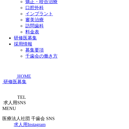
矯正・咬合治療
口腔外科
インプラント
審美治療
訪問歯科
料金表
研修医募集
採用情報
募集要項
千歯会の働き方
HOME
研修医募集
TEL
求人用SNS
MENU
医療法人社団 千歯会 SNS
求人用Instagram