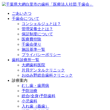
ごあいさつ
千歯会について
コンシェルジュとは？
管理栄養士とは？
保証制度について
医療費控除
千歯会便り
施設基準一覧
プライバシーポリシー
歯科診療所一覧
大網歯科医院
片貝デンタルクリニック
おゆみ野総合歯科クリニック
診療案内
むし歯・歯周病
予防治療
総合(全身)予防歯科
小児歯科
入れ歯（義歯）