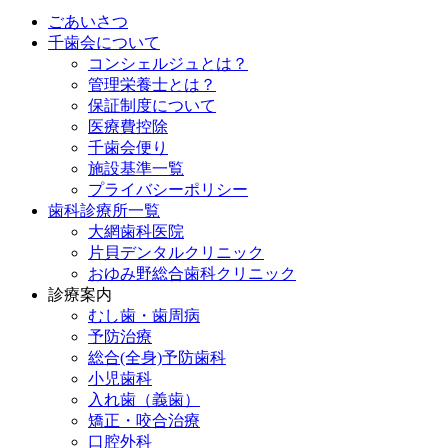
ごあいさつ
千歯会について
コンシェルジュとは？
管理栄養士とは？
保証制度について
医療費控除
千歯会便り
施設基準一覧
プライバシーポリシー
歯科診療所一覧
大網歯科医院
片貝デンタルクリニック
おゆみ野総合歯科クリニック
診療案内
むし歯・歯周病
予防治療
総合(全身)予防歯科
小児歯科
入れ歯（義歯）
矯正・咬合治療
口腔外科