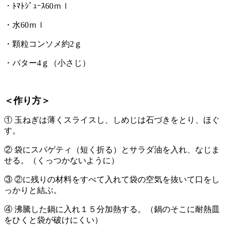
・ﾄﾏﾄｼﾞｭｰｽ60ｍｌ
・水60ｍｌ
・顆粒コンソメ約2ｇ
・バター4ｇ（小さじ）
＜作り方＞
① 玉ねぎは薄くスライスし、しめじは石づきをとり、ほぐ
す。
② 袋にスパゲティ（短く折る）とサラダ油を入れ、なじま
せる。（くっつかないように）
③ ②に残りの材料をすべて入れて袋の空気を抜いて口をし
っかりと結ぶ。
④ 沸騰した鍋に入れ１５分加熱する。（鍋のそこに耐熱皿
をひくと袋が破けにくい）